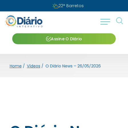
22
°
Barretos
Assine O Diário
Home
/
Vídeos
/
O Diário News – 26/05/2026