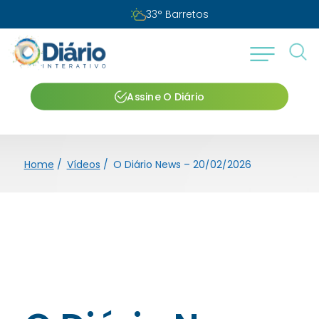
33
°
Barretos
Assine O Diário
Home
/
Vídeos
/
O Diário News – 20/02/2026