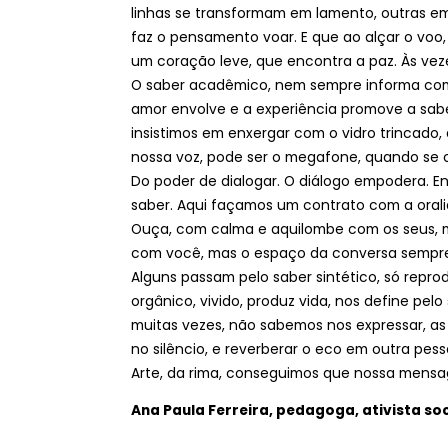
linhas se transformam em lamento, outras e
faz o pensamento voar. E que ao alçar o voo,
um coração leve, que encontra a paz. Às ve
O saber acadêmico, nem sempre informa com
amor envolve e a experiência promove a sab
insistimos em enxergar com o vidro trincado, 
nossa voz, pode ser o megafone, quando se co
Do poder de dialogar. O diálogo empodera. Ens
saber. Aqui façamos um contrato com a oralid
Ouça, com calma e aquilombe com os seus,
com você, mas o espaço da conversa sempre s
Alguns passam pelo saber sintético, só repro
orgânico, vivido, produz vida, nos define pelo
muitas vezes, não sabemos nos expressar, as 
no silêncio, e reverberar o eco em outra pess
Arte, da rima, conseguimos que nossa mensa
Ana Paula Ferreira, pedagoga, ativista soc