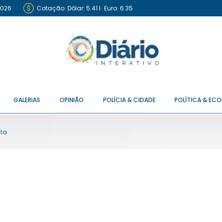
2026
Cotação:
Dólar: 5.41
I
Euro: 6.35
GALERIAS
OPINIÃO
POLÍCIA & CIDADE
POLÍTICA & EC
ita