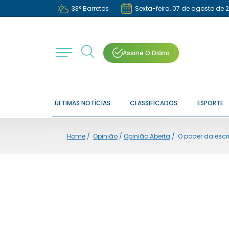
33
°
Barretos
Sexta-feira, 07 de agosto de 
Assine O Diário
ÚLTIMAS NOTÍCIAS
CLASSIFICADOS
ESPORTE
Home
/
Opinião
/
Opinião Aberta
/
O poder da escr