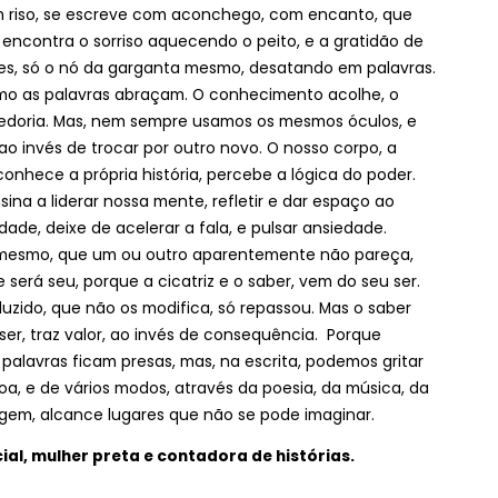
m riso, se escreve com aconchego, com encanto, que
 encontra o sorriso aquecendo o peito, e a gratidão de
zes, só o nó da garganta mesmo, desatando em palavras.
o as palavras abraçam. O conhecimento acolhe, o
edoria. Mas, nem sempre usamos os mesmos óculos, e
ao invés de trocar por outro novo. O nosso corpo, a
nhece a própria história, percebe a lógica do poder.
ina a liderar nossa mente, refletir e dar espaço ao
ade, deixe de acelerar a fala, e pulsar ansiedade.
 mesmo, que um ou outro aparentemente não pareça,
erá seu, porque a cicatriz e o saber, vem do seu ser.
duzido, que não os modifica, só repassou. Mas o saber
 ser, traz valor, ao invés de consequência. Porque
palavras ficam presas, mas, na escrita, podemos gritar
oa, e de vários modos, através da poesia, da música, da
gem, alcance lugares que não se pode imaginar.
ial, mulher preta e contadora de histórias.