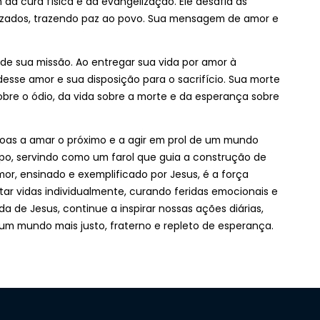
a cura física e da evangelização. Ele desafia as
lizados, trazendo paz ao povo. Sua mensagem de amor e
de sua missão. Ao entregar sua vida por amor à
sse amor e sua disposição para o sacrifício. Sua morte
sobre o ódio, da vida sobre a morte e da esperança sobre
soas a amar o próximo e a agir em prol de um mundo
o, servindo como um farol que guia a construção de
or, ensinado e exemplificado por Jesus, é a força
ar vidas individualmente, curando feridas emocionais e
da de Jesus, continue a inspirar nossas ações diárias,
m mundo mais justo, fraterno e repleto de esperança.