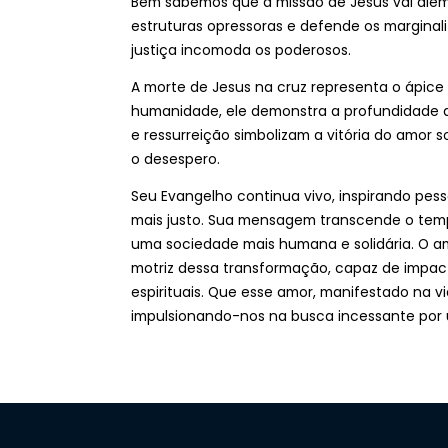
Bem sabemos que a missão de Jesus vai além d
estruturas opressoras e defende os margina
justiça incomoda os poderosos.
A morte de Jesus na cruz representa o ápice 
humanidade, ele demonstra a profundidade de
e ressurreição simbolizam a vitória do amor 
o desespero.
Seu Evangelho continua vivo, inspirando pes
mais justo. Sua mensagem transcende o temp
uma sociedade mais humana e solidária. O am
motriz dessa transformação, capaz de impact
espirituais. Que esse amor, manifestado na vi
impulsionando-nos na busca incessante por u