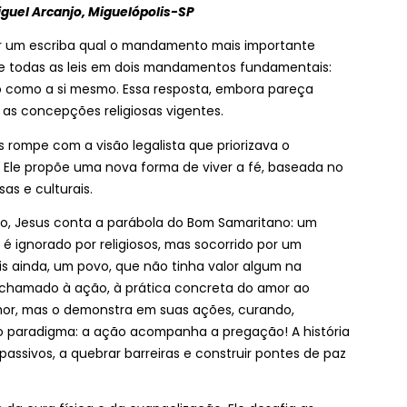
iguel Arcanjo, Miguelópolis-SP
r um escriba qual o mandamento mais importante
me todas as leis em dois mandamentos fundamentais:
 como a si mesmo. Essa resposta, embora pareça
 as concepções religiosas vigentes.
s rompe com a visão legalista que priorizava o
Ele propõe uma nova forma de viver a fé, baseada no
sas e culturais.
imo, Jesus conta a parábola do Bom Samaritano: um
é ignorado por religiosos, mas socorrido por um
s ainda, um povo, que não tinha valor algum na
 chamado à ação, à prática concreta do amor ao
mor, mas o demonstra em suas ações, curando,
o paradigma: a ação acompanha a pregação! A história
ssivos, a quebrar barreiras e construir pontes de paz