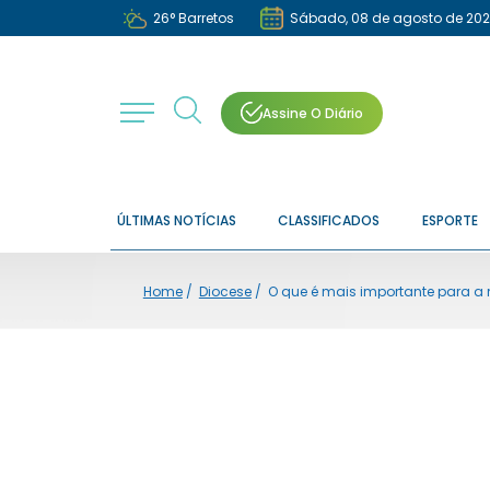
26
°
Barretos
Sábado, 08 de agosto de 20
Assine O Diário
ÚLTIMAS NOTÍCIAS
CLASSIFICADOS
ESPORTE
Home
/
Diocese
/
O que é mais importante para 