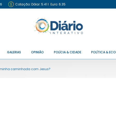
26
Cotação:
Dólar: 5.41
I
Euro: 6.35
GALERIAS
OPINIÃO
POLÍCIA & CIDADE
POLÍTICA & EC
a minha caminhada com Jesus?