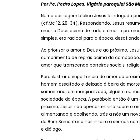
Por Pe. Pedro Lopes, Vigário paroquial São M
Numa passagem bíblica Jesus é indagado po
(cf.Mc 12, 28-34). Respondendo, Jesus resu
amar a Deus acima de tudo e amar o próximo
simples, era radical para a época, desafiando
Ao priorizar o amor a Deus e ao próximo, Jesu
cumprimento de regras acima da compaixão. 
amor que transcende barreiras sociais, religio
Para ilustrar a importância do amor ao próx
homem assaltado e deixado à beira da morte 
samaritano, um marginalizado, alguém ou mai
sociedade da época. A parábola então é um
próximo. Jesus não apenas ensina sobre o a
alimentando e acolhendo, trás a nós um nov
do Bom Samaritano nos inspira a sermos compa
e diálogo.