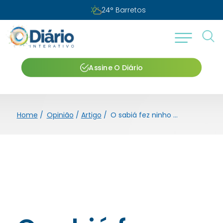
24
°
Barretos
Assine O Diário
Home
/
Opinião
/
Artigo
/
O sabiá fez ninho no meu chapéu