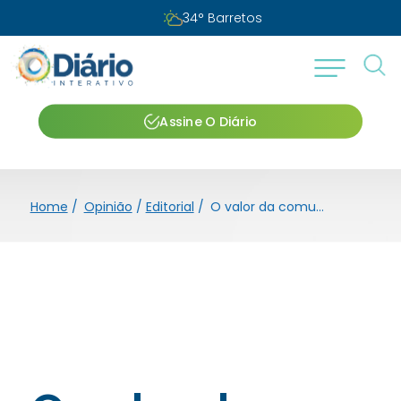
34
°
Barretos
Assine O Diário
Home
/
Opinião
/
Editorial
/
O valor da comunicação local