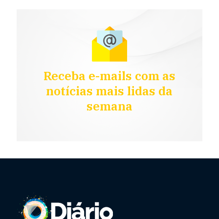
Receba e-mails com as
notícias mais lidas da
semana