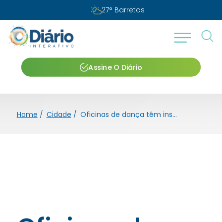
27
°
Barretos
Assine O Diário
Home
/
Cidade
/
Oficinas de dança têm inscrições abertas para as férias