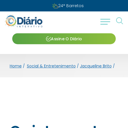
24
°
Barretos
Assine O Diário
Home
/
Social & Entretenimento
/
Jacqueline Brito
/
Os in