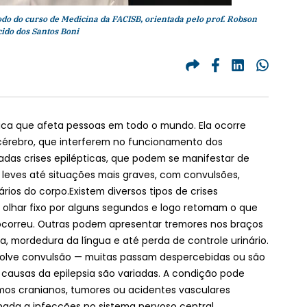
odo do curso de Medicina da FACISB, orientada pelo prof. Robson
ido dos Santos Boni
ica que afeta pessoas em todo o mundo. Ela ocorre
cérebro, que interferem no funcionamento dos
das crises epilépticas, que podem se manifestar de
 leves até situações mais graves, com convulsões,
ios do corpo.Existem diversos tipos de crises
olhar fixo por alguns segundos e logo retomam o que
correu. Outras podem apresentar tremores nos braços
va, mordedura da língua e até perda de controle urinário.
volve convulsão — muitas passam despercebidas ou são
causas da epilepsia são variadas. A condição pode
smos cranianos, tumores ou acidentes vasculares
ada a infecções no sistema nervoso central,