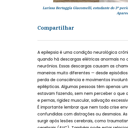
Larissa Bertaggia Giacomelli, estudante do 3º perí
Aparec
Compartilhar
A epilepsia é uma condição neurológica crôn
quando há descargas elétricas anormais no 
neurônios. Essas descargas causam as chama
maneiras muito diferentes — desde episódios
perda de consciência e movimentos involuntár
epilépticas. Algumas pessoas têm apenas um 
estavam fazendo, sem nem perceber o que o
e pernas, rigidez muscular, salivação excessi
É importante lembrar que nem toda crise en
confundidas com distrações ou desmaios. As 
surgir após lesões cerebrais, como traumati
cerebrais (AVC). Também pode estar relacion