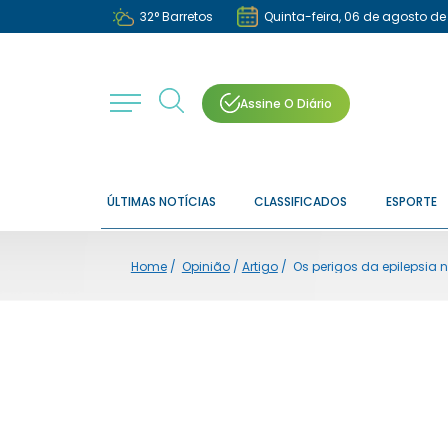
32
°
Barretos
Quinta-feira, 06 de agosto de
Assine O Diário
ÚLTIMAS NOTÍCIAS
CLASSIFICADOS
ESPORTE
Home
/
Opinião
/
Artigo
/
Os perigos da epilepsia