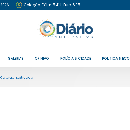
 2026
Cotação:
Dólar: 5.41
I
Euro: 6.35
GALERIAS
OPINIÃO
POLÍCIA & CIDADE
POLÍTICA & EC
 não diagnosticada