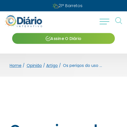
Quinta-feira, 06 de agosto de 2026
Assine O Diário
Home
/
Opinião
/
Artigo
/
Os perigos do uso exagerado de medicações para disfunção erétil