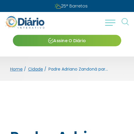
25
°
Barretos
Assine O Diário
Home
/
Cidade
/
Padre Adriano Zandoná participa do Cerco de Jericó nesta quinta-feira