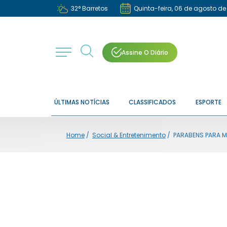
32
°
Barretos
Quinta-feira, 06 de agosto de
Assine O Diário
ÚLTIMAS NOTÍCIAS
CLASSIFICADOS
ESPORTE
Home
/
Social & Entretenimento
/
PARABÉNS PARA M