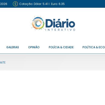
 2026
Cotação:
Dólar: 5.41
I
Euro: 6.35
GALERIAS
OPINIÃO
POLÍCIA & CIDADE
POLÍTICA & EC
AITÊ