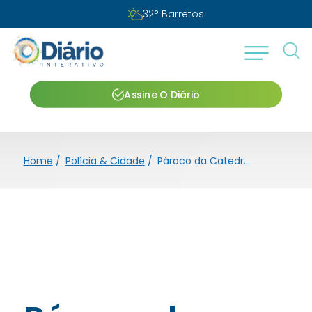
32
°
Barretos
Assine O Diário
Home
/
Polícia & Cidade
/
Pároco da Catedral destaca os 21 anos da Festa do Divino