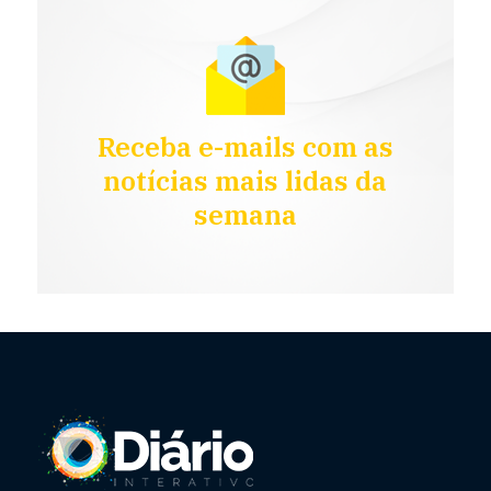
Receba e-mails com as
notícias mais lidas da
semana