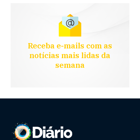
Receba e-mails com as
notícias mais lidas da
semana