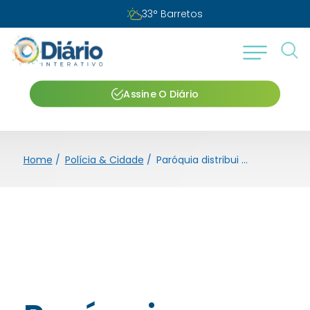
33
°
Barretos
Assine O Diário
Home
/
Polícia & Cidade
/
Paróquia distribui 3 mil pães no dia de Santo Antônio