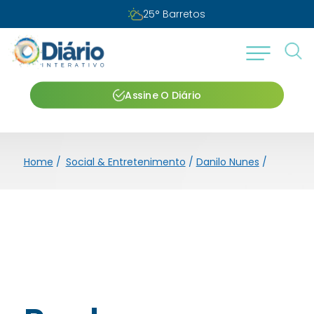
25
°
Barretos
Assine O Diário
Home
/
Social & Entretenimento
/
Danilo Nunes
/
Paulo F