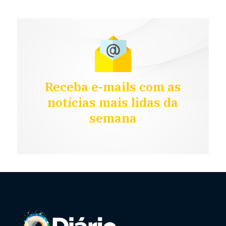
Receba e-mails com as
notícias mais lidas da
semana