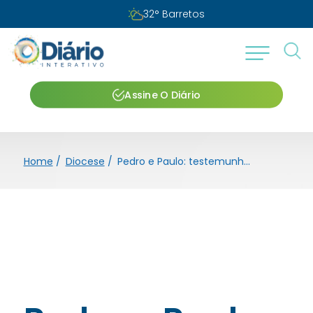
Quinta-feira, 06 de agosto de 2026
Assine O Diário
Home
/
Diocese
/
Pedro e Paulo: testemunhas que edificaram a Igreja