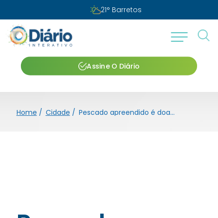
21
°
Barretos
Assine O Diário
Home
/
Cidade
/
Pescado apreendido é doado à Vila dos Pobres