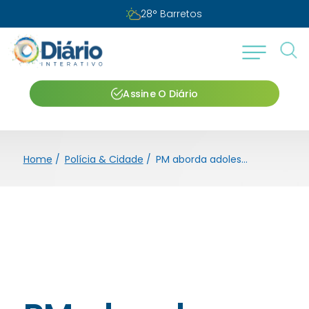
28
°
Barretos
Assine O Diário
Home
/
Polícia & Cidade
/
PM aborda adolescentes traficando no Barretos 2