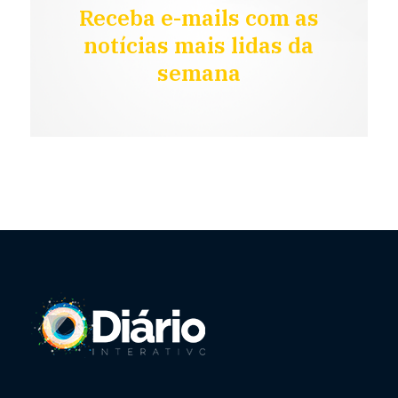
Receba e-mails com as
notícias mais lidas da
semana