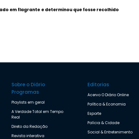
iado em flagrante
e determinou que fosse recolhido
Sobre o Diário
Editorias
Programas
Acervo O Diário Online
Playlists em geral
Política & Economia
A Verdade Total em Tempo
Esporte
Real
Polícia & Cidade
Direto da Redação
Social & Entretenimento
Revista interativa