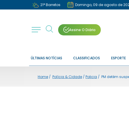
21
°
Barretos
Domingo, 09 de agosto de 20
Assine O Diário
ÚLTIMAS NOTÍCIAS
CLASSIFICADOS
ESPORTE
Home
/
Polícia & Cidade
/
Policia
/
PM detém suspei