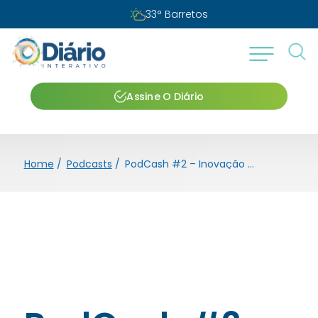
33
°
Barretos
Assine O Diário
Home
/
Podcasts
/
PodCash #2 – Inovação com Leandro Cury e Vitor Bonafim do Minerva Foods