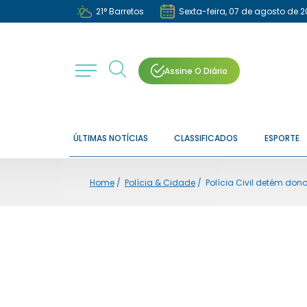
21
°
Barretos
Sexta-feira, 07 de agosto de 
Assine O Diário
ÚLTIMAS NOTÍCIAS
CLASSIFICADOS
ESPORTE
Home
/
Polícia & Cidade
/
Polícia Civil detém don