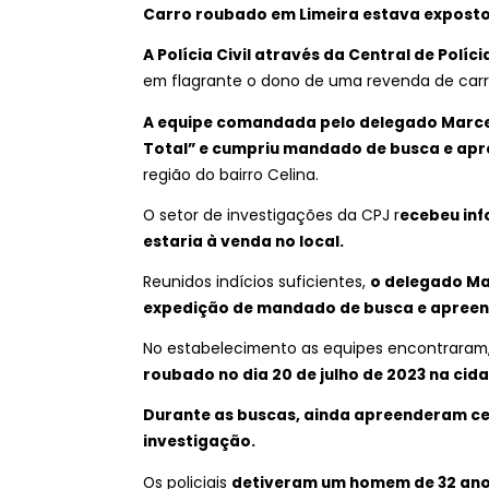
Carro roubado em Limeira estava expost
A Polícia Civil através da Central de Polí
em flagrante o dono de uma revenda de carro
A equipe comandada pelo delegado Marce
Total” e cumpriu mandado de busca e ap
região do bairro Celina.
O setor de investigações da CPJ r
ecebeu inf
estaria à venda no local.
Reunidos indícios suficientes,
o delegado Ma
expedição de mandado de busca e apreen
No estabelecimento as equipes encontraram,
roubado no dia 20 de julho de 2023 na cida
Durante as buscas, ainda apreenderam cel
investigação.
Os policiais
detiveram um homem de 32 anos