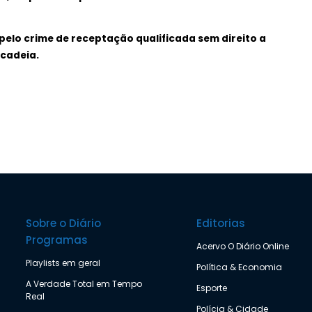
pelo crime de receptação qualificada sem direito a
 cadeia.
Sobre o Diário
Editorias
Programas
Acervo O Diário Online
Playlists em geral
Política & Economia
A Verdade Total em Tempo
Esporte
Real
Polícia & Cidade