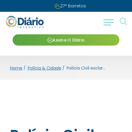
27
°
Barretos
Assine O Diário
Home
/
Polícia & Cidade
/
Polícia Civil esclarece roubo de malote de posto de combustível