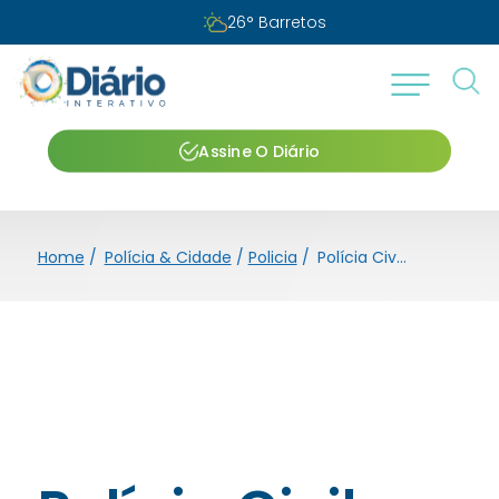
Domingo, 09 de agosto de 2026
Assine O Diário
Home
/
Polícia & Cidade
/
Policia
/
Polícia Civil investiga desvio de mais de R$ 600 mil de vendas em loja de chocolates