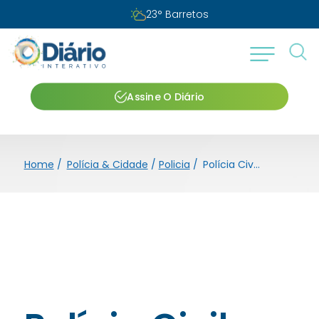
Domingo, 09 de agosto de 2026
Assine O Diário
Home
/
Polícia & Cidade
/
Policia
/
Polícia Civil prende integrante de associação criminosa que atua em crimes de “Falsa Central de Atendimento”