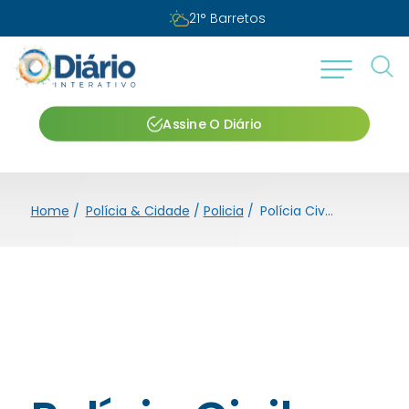
Sábado, 08 de agosto de 2026
Assine O Diário
Home
/
Polícia & Cidade
/
Policia
/
Polícia Civil prende mulher por venda ilegal de medicamentos para emagrecimento