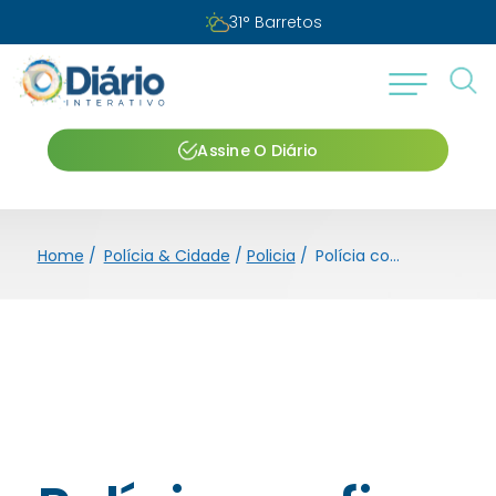
31
°
Barretos
Assine O Diário
Home
/
Polícia & Cidade
/
Policia
/
Polícia confirma prisões durante Operação Impacto em Barretos