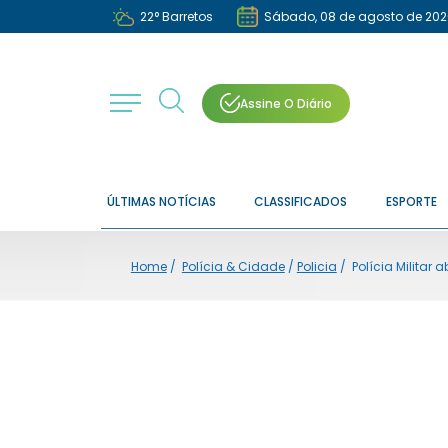
22
°
Barretos
Sábado, 08 de agosto de 202
Assine O Diário
ÚLTIMAS NOTÍCIAS
CLASSIFICADOS
ESPORTE
Home
/
Polícia & Cidade
/
Policia
/
Polícia Militar