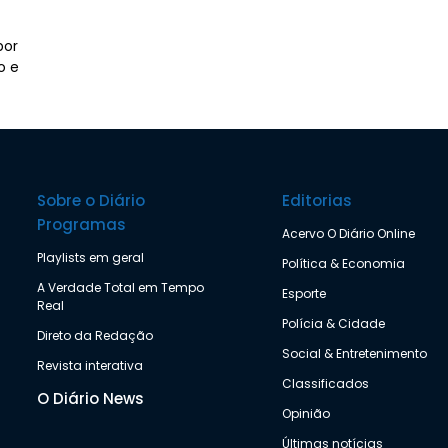
por
o e
Sobre o Diário
Editorias
Programas
Acervo O Diário Online
Playlists em geral
Política & Economia
A Verdade Total em Tempo
Esporte
Real
Polícia & Cidade
Direto da Redação
Social & Entretenimento
Revista interativa
Classificados
O Diário News
Opinião
Últimas notícias