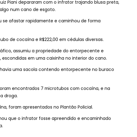
uiz Piani depararam com o infrator trajando blusa preta,
algo num cano de esgoto.
ou se afastar rapidamente e caminhou de forma
tubo de cocaína e R$222,00 em cédulas diversas.
ráfico, assumiu a propriedade do entorpecente e
 escondidas em uma caixinha no interior do cano.
, havia uma sacola contendo entorpecente no buraco
 foram encontrados 7 microtubos com cocaína, e na
a droga.
a, foram apresentados no Plantão Policial.
nou que o infrator fosse apreendido e encaminhado
a.