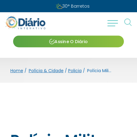
30
°
Barretos
Assine O Diário
Home
/
Polícia & Cidade
/
Policia
/
Polícia Militar detém homem por posse ilegal de arma de fogo