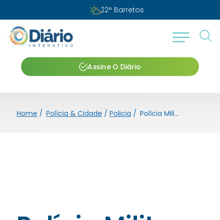
Sábado, 08 de agosto de 2026
Assine O Diário
Home
/
Polícia & Cidade
/
Policia
/
Polícia Militar encontra arma e apreende mais de 6,5kg de entorpecentes