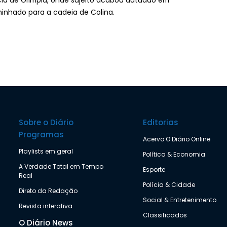
cia de Olímpia, onde sujeito acabou autuado em
minhado para a cadeia de Colina.
Sobre o Diário
Editorias
Programas
Acervo O Diário Online
Playlists em geral
Política & Economia
A Verdade Total em Tempo
Esporte
Real
Polícia & Cidade
Direto da Redação
Social & Entretenimento
Revista interativa
Classificados
O Diário News