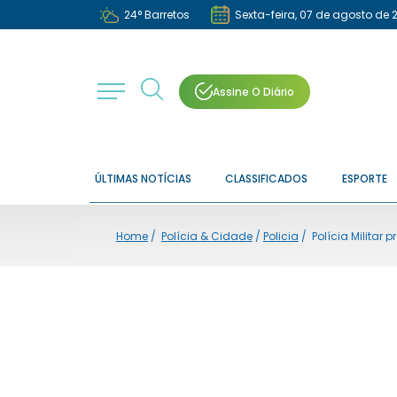
24
°
Barretos
Sexta-feira, 07 de agosto de 
Assine O Diário
ÚLTIMAS NOTÍCIAS
CLASSIFICADOS
ESPORTE
Home
/
Polícia & Cidade
/
Policia
/
Polícia Militar