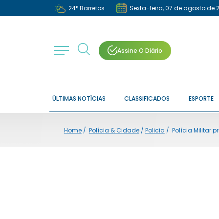
24
°
Barretos
Sexta-feira, 07 de agosto de 
Assine O Diário
ÚLTIMAS NOTÍCIAS
CLASSIFICADOS
ESPORTE
Home
/
Polícia & Cidade
/
Policia
/
Polícia Militar