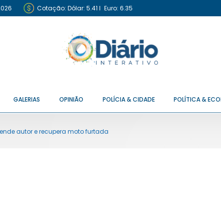
2026
Cotação:
Dólar: 5.41
I
Euro: 6.35
GALERIAS
OPINIÃO
POLÍCIA & CIDADE
POLÍTICA & EC
 prende autor e recupera moto furtada