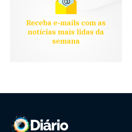
Receba e-mails com as
notícias mais lidas da
semana