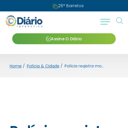
26
°
Barretos
Assine O Diário
Home
/
Polícia & Cidade
/
Polícia registra morte suspeita de idosa de 69 anos