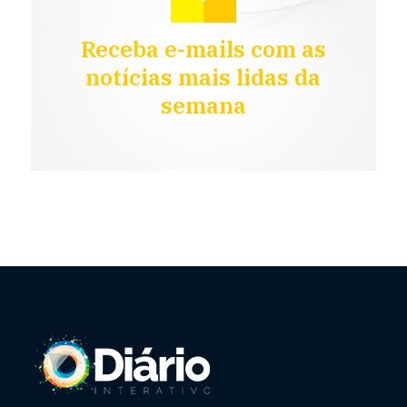
Receba e-mails com as
notícias mais lidas da
semana