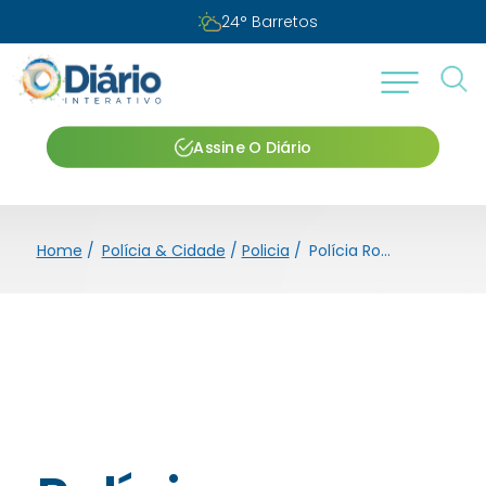
24
°
Barretos
Assine O Diário
Home
/
Polícia & Cidade
/
Policia
/
Polícia Rodoviária detém casal e apreende mais de 90kg de drogas