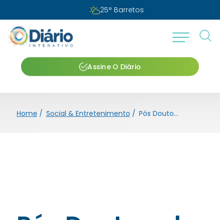
25
°
Barretos
Assine O Diário
Home
/
Social & Entretenimento
/
Pós Doutorado