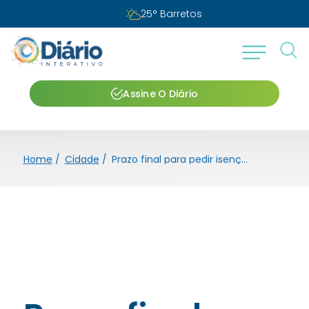
25
°
Barretos
Assine O Diário
Home
/
Cidade
/
Prazo final para pedir isenção de taxa de vestibular da Fatec Barretos