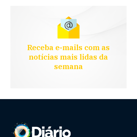
Receba e-mails com as
notícias mais lidas da
semana