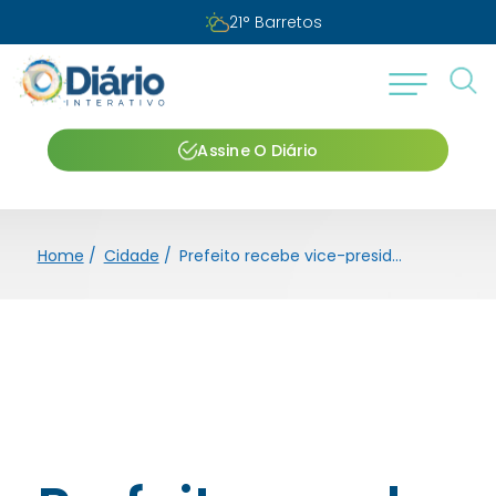
21
°
Barretos
Assine O Diário
Home
/
Cidade
/
Prefeito recebe vice-presidente no aeroporto de Barretos