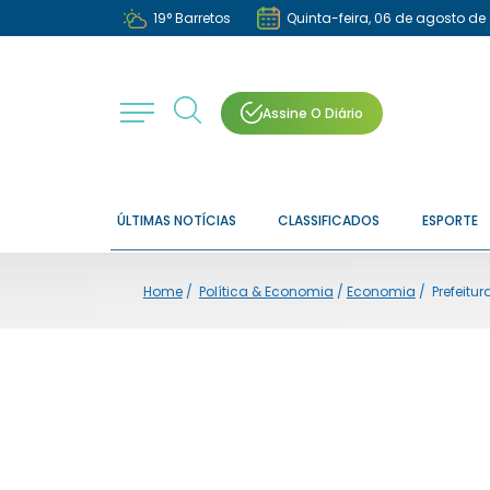
19
°
Barretos
Quinta-feira, 06 de agosto de
Assine O Diário
ÚLTIMAS NOTÍCIAS
CLASSIFICADOS
ESPORTE
Home
/
Política & Economia
/
Economia
/
Prefeitu