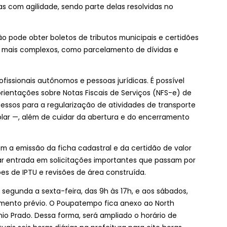
as com agilidade, sendo parte delas resolvidas no
o pode obter boletos de tributos municipais e certidões
s mais complexos, como parcelamento de dívidas e
fissionais autônomos e pessoas jurídicas. É possível
rientações sobre Notas Fiscais de Serviços (NFS-e) de
ssos para a regularização de atividades de transporte
olar —, além de cuidar da abertura e do encerramento
em a emissão da ficha cadastral e da certidão de valor
ar entrada em solicitações importantes que passam por
s de IPTU e revisões de área construída.
gunda a sexta-feira, das 9h às 17h, e aos sábados,
mento prévio. O Poupatempo fica anexo ao North
nio Prado. Dessa forma, será ampliado o horário de