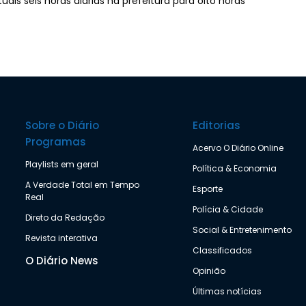
is seis horas diárias na prefeitura para oito horas
Sobre o Diário
Editorias
Programas
Acervo O Diário Online
Playlists em geral
Política & Economia
A Verdade Total em Tempo
Esporte
Real
Polícia & Cidade
Direto da Redação
Social & Entretenimento
Revista interativa
Classificados
O Diário News
Opinião
Últimas notícias