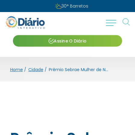
30
°
Barretos
Assine O Diário
Home
/
Cidade
/
Prêmio Sebrae Mulher de Negócios abre inscrições