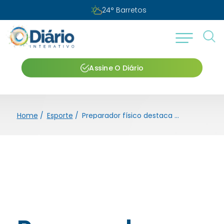
24
°
Barretos
Assine O Diário
Home
/
Esporte
/
Preparador físico destaca participação do BEC no Paulista Sub-17