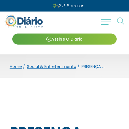
32
°
Barretos
Assine O Diário
Home
/
Social & Entretenimento
/
PRESENÇA CONFIRMADA