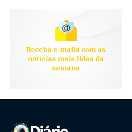
Receba e-mails com as
notícias mais lidas da
semana