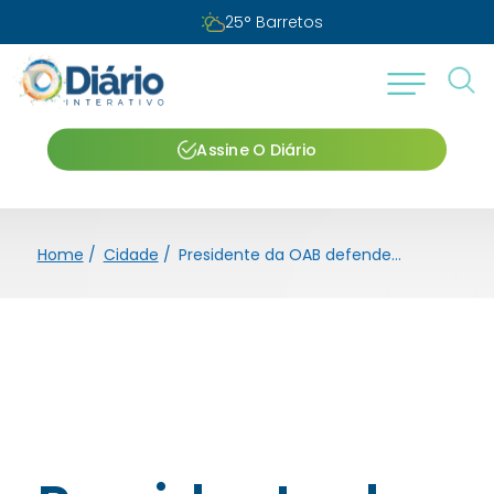
25
°
Barretos
Assine O Diário
Home
/
Cidade
/
Presidente da OAB defende campanha nacional contra golpes digitais