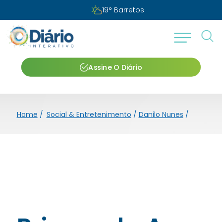
19
°
Barretos
Assine O Diário
Home
/
Social & Entretenimento
/
Danilo Nunes
/
Primos d