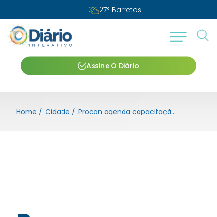
27
°
Barretos
Assine O Diário
Home
/
Cidade
/
Procon agenda capacitação do Protocolo Não se Cale