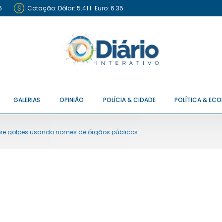
6
Cotação:
Dólar: 5.41
I
Euro: 6.35
GALERIAS
OPINIÃO
POLÍCIA & CIDADE
POLÍTICA & EC
bre golpes usando nomes de órgãos públicos