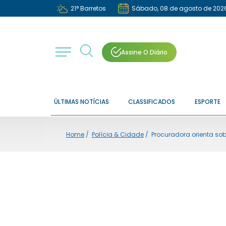
21
°
Barretos
Sábado, 08 de agosto de 202
Assine O Diário
ÚLTIMAS NOTÍCIAS
CLASSIFICADOS
ESPORTE
Home
/
Polícia & Cidade
/
Procuradora orienta so