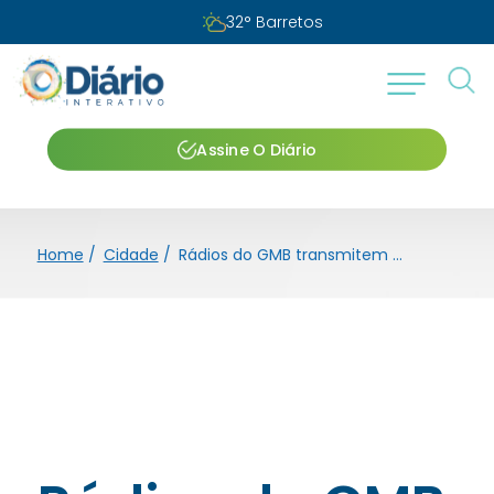
32
°
Barretos
Assine O Diário
Home
/
Cidade
/
Rádios do GMB transmitem o jogo do Brasil