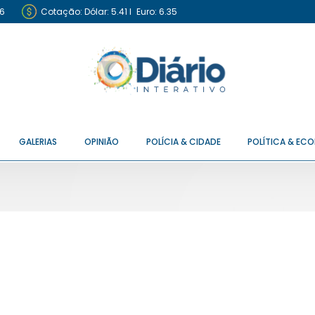
6
Cotação:
Dólar: 5.41
I
Euro: 6.35
GALERIAS
OPINIÃO
POLÍCIA & CIDADE
POLÍTICA & EC