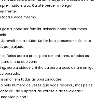
mpre, muito e alto. Ria até perder o fôlego!
em frente.
a toda é você mesmo.
gosta: pode ser família, animais, boas lembranças,
cia.
 Aproveite sua saúde. Se for boa, preserve-a. Se está
el, peça ajuda.
nas férias para a praia, para a montanha, e todos os
e para o ano que vem.
ping, para a cidade vizinha ou para a casa de um amigo
ao passado.
m amor, em todas as oportunidades.
a pelo número de vezes que você respirou, mas pelos
 rir... de surpresa, de êxtase e de felicidade.”
 uma vida plena.”