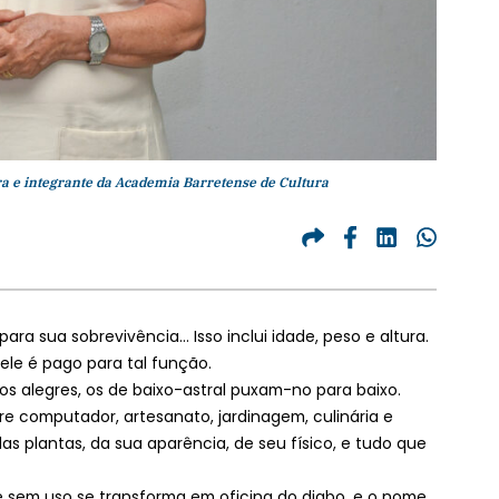
ra e integrante da Academia Barretense de Cultura
a sua sobrevivência... Isso inclui idade, peso e altura.
ele é pago para tal função.
s alegres, os de baixo-astral puxam-no para baixo.
 computador, artesanato, jardinagem, culinária e
das plantas, da sua aparência, de seu físico, e tudo que
sem uso se transforma em oficina do diabo, e o nome