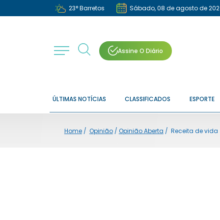
23
°
Barretos
Sábado, 08 de agosto de 202
Assine O Diário
ÚLTIMAS NOTÍCIAS
CLASSIFICADOS
ESPORTE
Home
/
Opinião
/
Opinião Aberta
/
Receita de vida