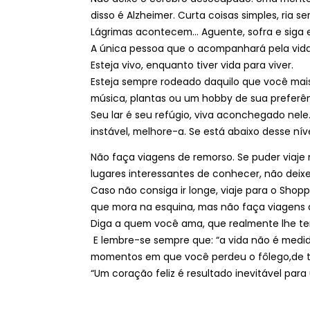
disso é Alzheimer. Curta coisas simples, ria se
Lágrimas acontecem... Aguente, sofra e siga 
A única pessoa que o acompanhará pela vid
Esteja vivo, enquanto tiver vida para viver.
Esteja sempre rodeado daquilo que você mais 
música, plantas ou um hobby de sua preferên
Seu lar é seu refúgio, viva aconchegado nele.
instável, melhore-a. Se está abaixo desse nív
Não faça viagens de remorso. Se puder viaje 
lugares interessantes de conhecer, não deix
Caso não consiga ir longe, viaje para o Shop
que mora na esquina, mas não faça viagens 
Diga a quem você ama, que realmente lhe te
E lembre-se sempre que: “a vida não é medid
momentos em que você perdeu o fôlego,de tanto
“Um coração feliz é resultado inevitável para