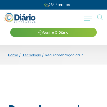
26
°
Barretos
Assine O Diário
Home
/
Tecnologia
/
Regulamentação da IA