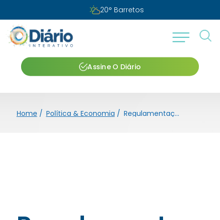
Quinta-feira, 06 de agosto de 2026
Assine O Diário
Home
/
Política & Economia
/
Regulamentação da tarifa de resíduos sólidos atende TAC com Ministério Público