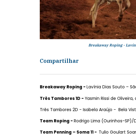
Breakaway Roping - Lavíni
Compartilhar
Breakaway Roping -
Lavínia Dias Souto – Sã
Três Tambores 1D -
Yasmin Rissi de Oliveira,
Três Tambores 2D - Isabela Araújo - Bela Vi
Team Roping -
Rodrigo Lima (Ourinhos-SP)/
Team Penning – Soma 11 -
Tulio Goulart Soa