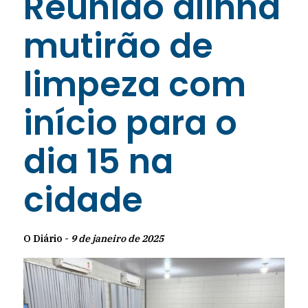
Reunião alinha
mutirão de
limpeza com
início para o
dia 15 na
cidade
O Diário -
9 de janeiro de 2025